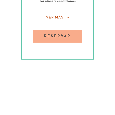
Términos y condiciones
VER MÁS
Los planes de comidas no incluyen
impuestos ni propinas; no son
aplicables para grupos; y se basan en
RESERVAR
la disponibilidad. Las porciones no
utilizadas no son reembolsables ni
abonadas. Todos los huéspedes deben
estar registrados en la reserva de la
habitación para poder recibir las
opciones del plan de comidas.
Para obtener más información y
disponibilidad, envíenos un correo
electrónico a
reservations@copamarina.com