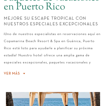
en Puerto Rico
BODAS
MEJORE SU ESCAPE TROPICAL CON
NUESTROS ESPECIALES EXCEPCIONALES
¡Uno de nuestros especialistas en reservaciones aquí en
Copamarina Beach Resort & Spa en Guánica, Puerto
Rico está listo para ayudarle a planificar su próxima
estadía! Nuestro hotel ofrece una amplia gama de
especiales excepcionales, paquetes vacacionales y
planes de comidas, diseñados para ayudarlo a
VER MÁS
aprovechar al máximo su estadía con nosotros. ¡Explore
nuestras promociones y ofertas y comience a planificar
un viaje realmente increíble!