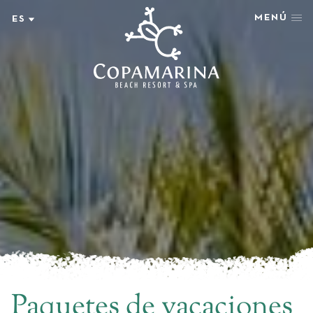
MENÚ
ES
ES
HOSPÉDATE
EN
RECOMPENSA
OFERTAS
BIENESTAR
EVENTOS
RESTAURANTES
AVENTURA Y ESTILO
FOTOS + VIDEOS
EXPLORAR
GRUPOS Y EVENTOS
AMENIDADES
NEWSLETTER
Paquetes de vacaciones
BLOG