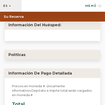
ES
MENÚ
ES
HOSPÉDATE
Su Reserva
EN
RECOMPENSA
Información Del Huésped:
OFERTAS
BIENESTAR
EVENTOS
RESTAURANTES
Políticas
AVENTURA Y ESTILO
FOTOS + VIDEOS
Información De Pago Detallada
EXPLORAR
GRUPOS Y EVENTOS
Precios en moneda # únicamente
AMENIDADES
informativos.Depósito e imprte total serán cargados
en moneda #.
NEWSLETTER
Total
BLOG