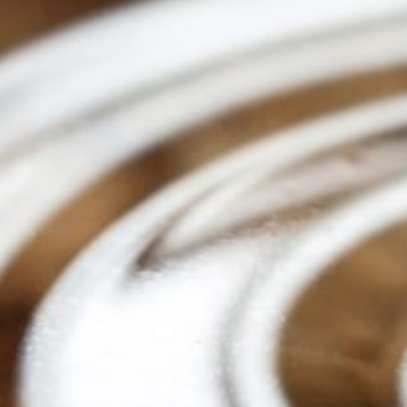
RECOMPENSA
EXPL
OFERTAS
GRUP
BIENESTAR
AMEN
EVENTOS
NEWS
RESTAURANTES
BLOG
AVENTURA Y ESTILO
BODA