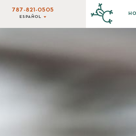
787-821-0505
HO
ESPAÑOL
ESPAÑOL
ENGLISH