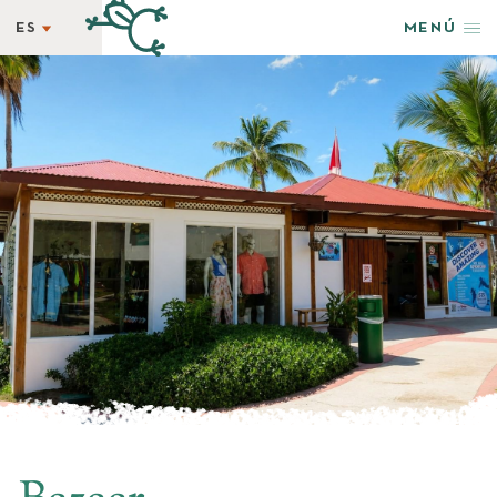
ES
MENÚ
ES
HOSPÉDATE
EN
RECOMPENSA
OFERTAS
BIENESTAR
EVENTOS
RESTAURANTES
AVENTURA Y ESTILO
FOTOS + VIDEOS
EXPLORAR
GRUPOS Y EVENTOS
AMENIDADES
NEWSLETTER
BLOG